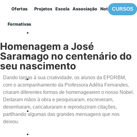
Ofertas
Projetos
Escola
Associação
Notícias
Contac
CURSOS
MENU
Formativas
EPDRBM
Homenagem a José
Saramago no centenário do
seu nascimento
Dando largas à sua criatividade, os alunos da EPDRBM,
com o acompanhamento da Professora Adélia Fernandes,
criaram diferentes formas de homenagearem o nosso Nobel.
Deitaram mãos à obra e pesquisaram, escreveram,
desenharam, caricaturaram e reproduziram citações,
partlhando algumas das grandes mensagens que nos
deixou.