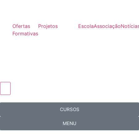
Ofertas
Projetos
Escola
Associação
Notícia
Formativas
Hamburger Toggle Menu
CURSOS
MENU