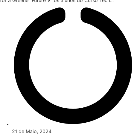
for a Greener Future V” os alunos do Curso Técn...
21 de Maio, 2024