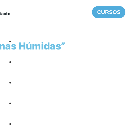
CURSOS
tacto
MENU
onas Húmidas”