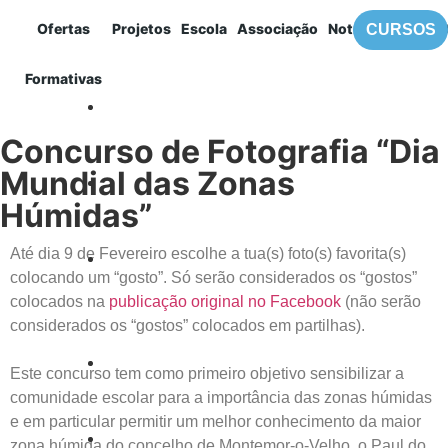
Ofertas
Projetos
Escola
Associação
Notícias
Contac
CURSOS
MENU
Formativas
ADA
,
EPDRBM
Concurso de Fotografia “Dia
Mundial das Zonas
Húmidas”
Até dia 9 de Fevereiro escolhe a tua(s) foto(s) favorita(s)
colocando um “gosto”. Só serão considerados os “gostos”
colocados na
publicação original no Facebook
(não serão
considerados os “gostos” colocados em partilhas).
Este concurso tem como primeiro objetivo sensibilizar a
comunidade escolar para a importância das zonas húmidas
e em particular permitir um melhor conhecimento da maior
zona húmida do concelho de Montemor-o-Velho, o Paul do