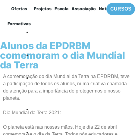
Ofertas
Projetos
Escola
Associação
Notícias
Contac
CURSOS
MENU
Formativas
EPDRBM
Alunos da EPDRBM
comemoram o dia Mundial
da Terra
A comemoração do dia Mundial da Terra na EPDRBM, teve
a participação de todos os alunos, numa criativa chamada
de atenção para a importância de protegermos o nosso
planeta.
Dia Mundial da Terra 2021:
O planeta está nas nossas mãos.
Hoje dia 22 de abril
comemora-se o dia da Terra.
Todos nós educadores e