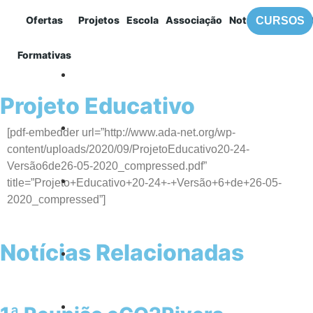
Ofertas
Projetos
Escola
Associação
Notícias
Contac
CURSOS
MENU
Formativas
ADA
Projeto Educativo
[pdf-embedder url=”http://www.ada-net.org/wp-
content/uploads/2020/09/ProjetoEducativo20-24-
Versão6de26-05-2020_compressed.pdf”
title=”Projeto+Educativo+20-24+-+Versão+6+de+26-05-
2020_compressed”]
Notícias Relacionadas