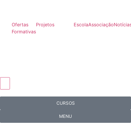
Ofertas
Projetos
Escola
Associação
Notícia
Formativas
Hamburger Toggle Menu
CURSOS
MENU